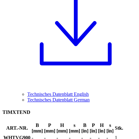
Technisches Datenblatt English
Technisches Datenblatt German
TIMXTEND
B
P
H
s
B
P
H
s
ART.-NR.
Stk.
[mm]
[mm]
[mm]
[mm]
[in]
[in]
[in]
[in]
WHTVG900
-
-
-
-
-
-
-
-
1