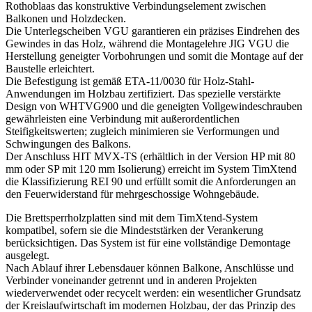
Rothoblaas das konstruktive Verbindungselement zwischen
Balkonen und Holzdecken.
Die
Unterlegscheiben VGU
garantieren ein präzises Eindrehen des
Gewindes in das Holz, während die
Montagelehre JIG VGU
die
Herstellung geneigter Vorbohrungen und somit die Montage auf der
Baustelle erleichtert.
Die Befestigung ist
gemäß ETA-11/0030 für Holz-Stahl-
Anwendungen im Holzbau
zertifiziert. Das spezielle verstärkte
Design von WHTVG900 und die geneigten Vollgewindeschrauben
gewährleisten eine Verbindung mit außerordentlichen
Steifigkeitswerten; zugleich minimieren sie Verformungen und
Schwingungen des Balkons.
Der
Anschluss HIT MVX-TS
(erhältlich in der Version HP mit 80
mm oder SP mit 120 mm Isolierung) erreicht im System
TimXtend
die Klassifizierung REI 90 und erfüllt somit die Anforderungen an
den Feuerwiderstand für mehrgeschossige Wohngebäude.
Die
Brettsperrholzplatten
sind mit dem
TimXtend
-System
kompatibel, sofern sie die Mindeststärken der Verankerung
berücksichtigen. Das System ist für eine
vollständige Demontage
ausgelegt.
Nach Ablauf ihrer Lebensdauer können Balkone, Anschlüsse und
Verbinder voneinander getrennt und in anderen Projekten
wiederverwendet oder recycelt werden: ein wesentlicher Grundsatz
der Kreislaufwirtschaft im modernen
Holzbau
, der das Prinzip des