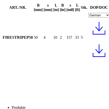
B
s
L
B
s
L
ART.-NR.
Stk.
DOP/DOC
[mm]
[mm]
[m]
[in]
[mil]
[ft]
FIRESTRIPEP50
50
4
10
2
157
33
5
Produkte