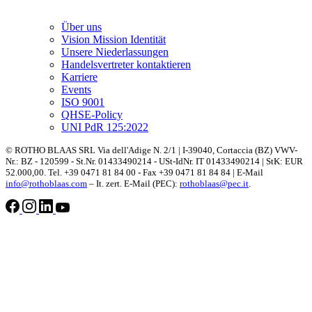
Über uns
Vision Mission Identität
Unsere Niederlassungen
Handelsvertreter kontaktieren
Karriere
Events
ISO 9001
QHSE-Policy
UNI PdR 125:2022
© ROTHO BLAAS SRL Via dell'Adige N. 2/1 | I-39040, Cortaccia (BZ) VWV-
Nr.: BZ - 120599 - St.Nr. 01433490214 - USt-IdNr. IT 01433490214 | StK: EUR
52.000,00. Tel. +39 0471 81 84 00 - Fax +39 0471 81 84 84 | E-Mail
info@rothoblaas.com
– It. zert. E-Mail (PEC):
rothoblaas@pec.it
.