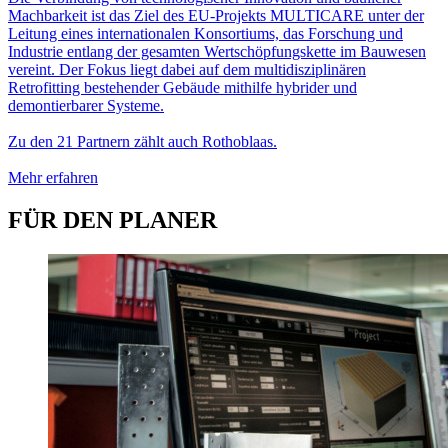
Machbarkeit ist das Ziel des EU-Projekts MULTICARE unter der
Leitung eines internationalen Konsortiums, das Forschung und
Industrie entlang der gesamten Wertschöpfungskette im Bauwesen
vereint. Der Fokus liegt dabei auf dem multidisziplinären
Retrofitting bestehender Gebäude mithilfe hybrider und
demontierbarer Systeme.
Zu den 21 Partnern zählt auch Rothoblaas.
Mehr erfahren
FÜR DEN PLANER