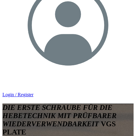
Login / Register
DIE ERSTE SCHRAUBE FÜR DIE
HEBETECHNIK MIT PRÜFBARER
WIEDERVERWENDBARKEIT
VGS
PLATE