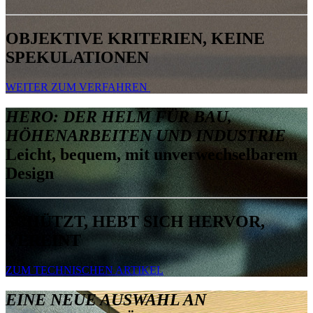
OBJEKTIVE KRITERIEN, KEINE
SPEKULATIONEN
WEITER ZUM VERFAHREN
HERO: DER HELM FÜR BAU,
HÖHENARBEITEN UND INDUSTRIE
Leicht, bequem, mit unverwechselbarem
Design
SCHÜTZT, HEBT SICH HERVOR,
VEREINT
ZUM TECHNISCHEN ARTIKEL
EINE NEUE AUSWAHL AN