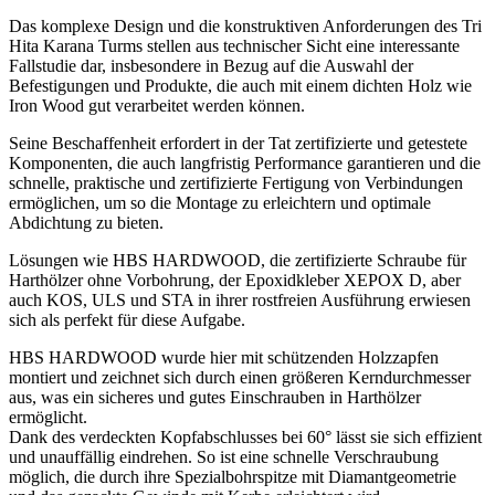
Das komplexe Design und die konstruktiven Anforderungen des Tri
Hita Karana Turms stellen
aus technischer Sicht eine interessante
Fallstudie dar, insbesondere in Bezug auf die Auswahl der
Befestigungen
und Produkte, die auch mit einem dichten Holz wie
Iron Wood gut verarbeitet werden können.
Seine Beschaffenheit erfordert in der Tat
zertifizierte und getestete
Komponenten, die auch langfristig Performance garantieren
und die
schnelle, praktische und zertifizierte Fertigung von Verbindungen
ermöglichen, um so die Montage zu erleichtern und optimale
Abdichtung zu bieten.
Lösungen wie HBS HARDWOOD, die zertifizierte Schraube für
Harthölzer
ohne Vorbohrung, der
Epoxidkleber XEPOX D, aber
auch KOS, ULS und STA
in ihrer rostfreien Ausführung
erwiesen
sich als perfekt für diese Aufgabe.
HBS HARDWOOD wurde hier mit schützenden Holzzapfen
montiert und zeichnet sich durch einen größeren Kerndurchmesser
aus
, was ein sicheres und gutes Einschrauben in Harthölzer
ermöglicht.
Dank des verdeckten Kopfabschlusses bei 60° lässt sie sich effizient
und unauffällig eindrehen. So ist eine schnelle Verschraubung
möglich, die durch ihre
Spezialbohrspitze mit Diamantgeometrie