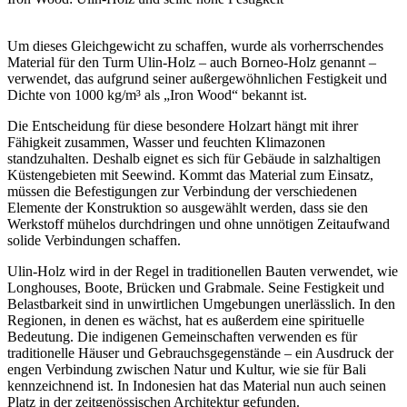
Um dieses Gleichgewicht zu schaffen, wurde
als vorherrschendes
Material für den Turm Ulin-Holz – auch Borneo-Holz genannt –
verwendet, das aufgrund seiner außergewöhnlichen Festigkeit und
Dichte von 1000 kg/m³ als „Iron Wood“ bekannt ist.
Die Entscheidung für diese besondere Holzart hängt mit ihrer
Fähigkeit zusammen, Wasser und feuchten Klimazonen
standzuhalten
. Deshalb eignet es sich für Gebäude in salzhaltigen
Küstengebieten mit Seewind
. Kommt das Material zum Einsatz,
müssen die Befestigungen
zur Verbindung der verschiedenen
Elemente der Konstruktion
so ausgewählt werden, dass sie den
Werkstoff mühelos durchdringen und ohne unnötigen Zeitaufwand
solide Verbindungen schaffen.
Ulin-Holz
wird in der Regel in traditionellen Bauten verwendet, wie
Longhouses, Boote, Brücken und Grabmale.
Seine Festigkeit und
Belastbarkeit sind in unwirtlichen Umgebungen unerlässlich. In den
Regionen, in denen es wächst, hat es außerdem eine spirituelle
Bedeutung. Die indigenen Gemeinschaften verwenden es für
traditionelle Häuser und Gebrauchsgegenstände – ein Ausdruck der
engen Verbindung zwischen Natur und Kultur, wie sie für Bali
kennzeichnend ist. In Indonesien hat das Material
nun auch seinen
Platz in der zeitgenössischen Architektur gefunden.