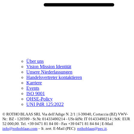
Über uns
Vision Mission Identität
Unsere Niederlassungen
Handelsvertreter kontaktieren
Karriere
Events
ISO 9001
QHSE-Policy
UNI PdR 125:2022
© ROTHO BLAAS SRL Via dell'Adige N. 2/1 | I-39040, Cortaccia (BZ) VWV-
Nr.: BZ - 120599 - St.Nr. 01433490214 - USt-IdNr. IT 01433490214 | StK: EUR
52.000,00. Tel. +39 0471 81 84 00 - Fax +39 0471 81 84 84 | E-Mail
info@rothoblaas.com
– It. zert. E-Mail (PEC):
rothoblaas@pec.it
.