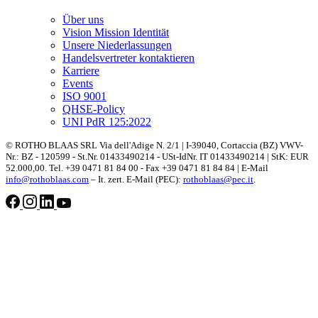
Über uns
Vision Mission Identität
Unsere Niederlassungen
Handelsvertreter kontaktieren
Karriere
Events
ISO 9001
QHSE-Policy
UNI PdR 125:2022
© ROTHO BLAAS SRL Via dell'Adige N. 2/1 | I-39040, Cortaccia (BZ) VWV-
Nr.: BZ - 120599 - St.Nr. 01433490214 - USt-IdNr. IT 01433490214 | StK: EUR
52.000,00. Tel. +39 0471 81 84 00 - Fax +39 0471 81 84 84 | E-Mail
info@rothoblaas.com
– It. zert. E-Mail (PEC):
rothoblaas@pec.it
.