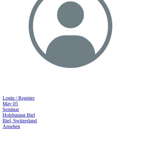
Login / Register
May
05
Seminar
Holzbautag Biel
Biel, Switzerland
Ansehen