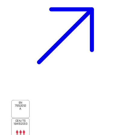
EN
795:2012
A
CEN/TS
16415:2013