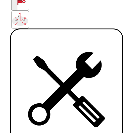
z
x
y