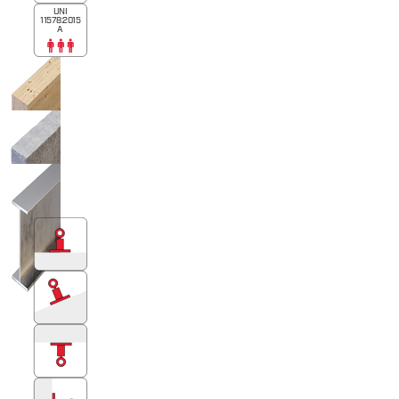
UNI
11578:2015
A