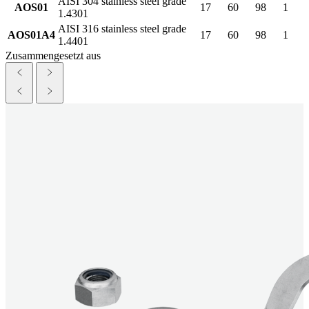
AISI 304 stainless steel grade
AOS01
17
60
98
1
1.4301
AISI 316 stainless steel grade
AOS01A4
17
60
98
1
1.4401
Zusammengesetzt aus