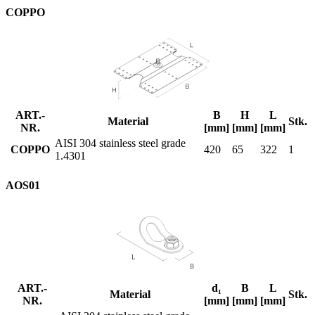
COPPO
ART.-
B
H
L
Material
Stk.
NR.
[mm]
[mm]
[mm]
AISI 304 stainless steel grade
COPPO
420
65
322
1
1.4301
AOS01
ART.-
d₁
B
L
Material
Stk.
NR.
[mm]
[mm]
[mm]