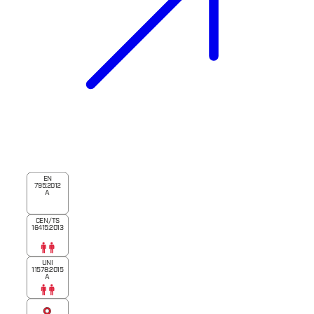
EN
795:2012
A
CEN/TS
16415:2013
UNI
11578:2015
A