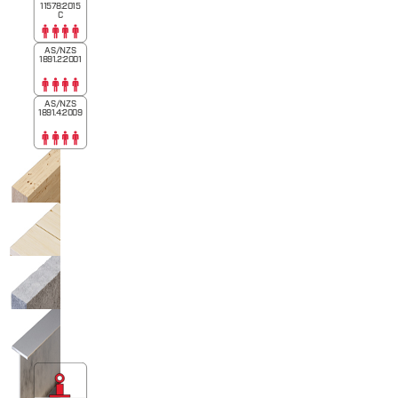
11578:2015
C
AS/NZS
1891.2:2001
AS/NZS
1891.4:2009