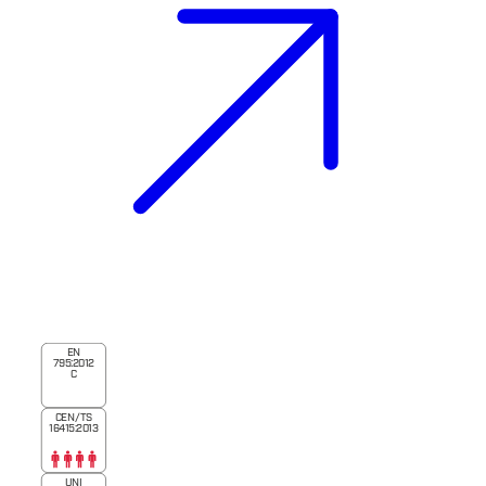
EN
795:2012
C
CEN/TS
16415:2013
UNI