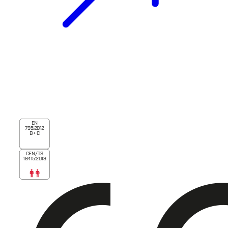
EN
795:2012
B + C
CEN/TS
16415:2013