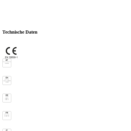
Technische Daten
EN 13859-1
AT
Önorm B4119
E-do nsk
CH
SIA 232
V.v.o. H > 90mm
UD (g)
DE
ZVDH
USB-A
UDB-A
FR
DTU 31.2
E1 Sd3 TR2
IT