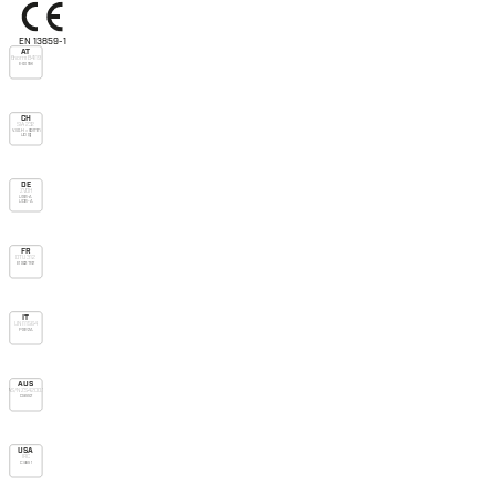
EN 13859-1
AT
Önorm B4119
E-do nsk
CH
SIA 232
V.v.o. H > 90mm
UD (g)
DE
ZVDH
USB-A
UDB-A
FR
DTU 31.2
E1 Sd3 TR2
IT
UNI 11564
P SR2 A
AUS
AS/NZS 4200.1
Class 2
USA
IRC
Class 1