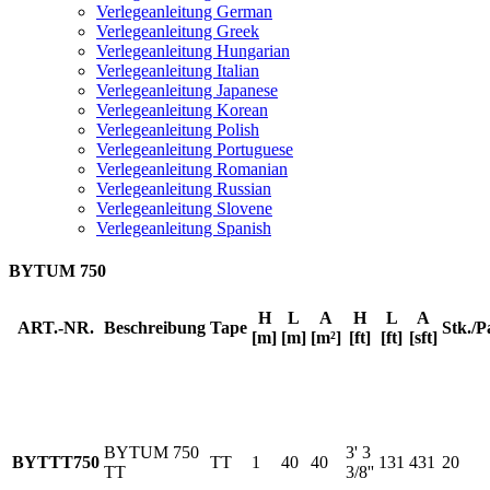
Verlegeanleitung German
Verlegeanleitung Greek
Verlegeanleitung Hungarian
Verlegeanleitung Italian
Verlegeanleitung Japanese
Verlegeanleitung Korean
Verlegeanleitung Polish
Verlegeanleitung Portuguese
Verlegeanleitung Romanian
Verlegeanleitung Russian
Verlegeanleitung Slovene
Verlegeanleitung Spanish
BYTUM 750
H
L
A
H
L
A
ART.-NR.
Beschreibung
Tape
Stk./P
[m]
[m]
[m²]
[ft]
[ft]
[sft]
BYTUM 750
3' 3
BYTTT750
TT
1
40
40
131
431
20
TT
3/8''