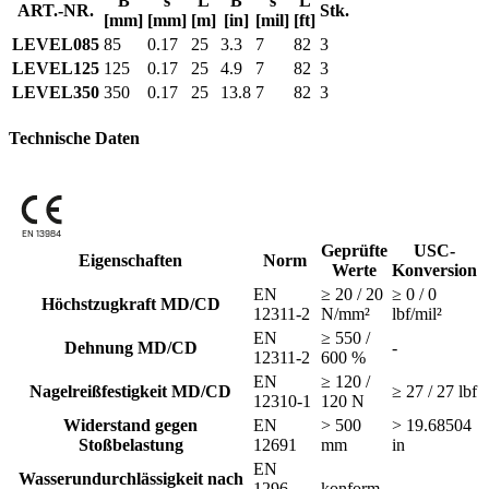
B
s
L
B
s
L
ART.-NR.
Stk.
[mm]
[mm]
[m]
[in]
[mil]
[ft]
LEVEL085
85
0.17
25
3.3
7
82
3
LEVEL125
125
0.17
25
4.9
7
82
3
LEVEL350
350
0.17
25
13.8
7
82
3
Technische Daten
EN 13984
Geprüfte
USC-
Eigenschaften
Norm
Werte
Konversion
EN
≥ 20 / 20
≥ 0 / 0
Höchstzugkraft MD/CD
12311-2
N/mm²
lbf/mil²
EN
≥ 550 /
Dehnung MD/CD
-
12311-2
600 %
EN
≥ 120 /
Nagelreißfestigkeit MD/CD
≥ 27 / 27 lbf
12310-1
120 N
Widerstand gegen
EN
> 500
> 19.68504
Stoßbelastung
12691
mm
in
EN
Wasserundurchlässigkeit nach
1296-
konform
-