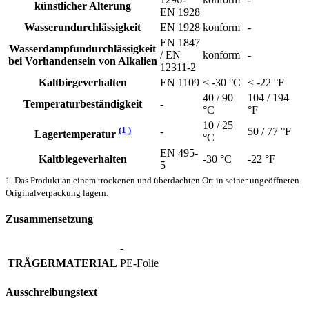
künstlicher Alterung
EN 1928
Wasserundurchlässigkeit
EN 1928
konform
-
EN 1847
Wasserdampfundurchlässigkeit
/ EN
konform
-
bei Vorhandensein von Alkalien
12311-2
Kaltbiegeverhalten
EN 1109
< -30 °C
< -22 °F
40 / 90
104 / 194
Temperaturbeständigkeit
-
°C
°F
10 / 25
(1 )
-
50 / 77 °F
Lagertemperatur
°C
EN 495-
Kaltbiegeverhalten
-30 °C
-22 °F
5
1. Das Produkt an einem trockenen und überdachten Ort in seiner ungeöffneten
Originalverpackung lagern.
Zusammensetzung
-
TRÄGERMATERIAL
PE-Folie
Ausschreibungstext