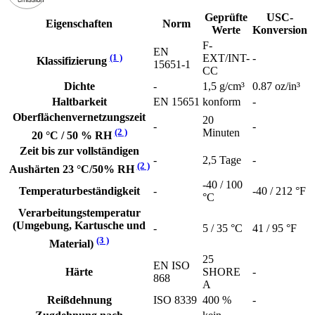
Geprüfte
USC-
Eigenschaften
Norm
Werte
Konversion
F-
EN
(1 )
EXT/INT-
-
Klassifizierung
15651-1
CC
Dichte
-
1,5 g/cm³
0.87 oz/in³
Haltbarkeit
EN 15651
konform
-
Oberflächenvernetzungszeit
20
-
-
(2 )
Minuten
20 °C / 50 % RH
Zeit bis zur vollständigen
-
2,5 Tage
-
(2 )
Aushärten 23 °C/50% RH
-40 / 100
Temperaturbeständigkeit
-
-40 / 212 °F
°C
Verarbeitungstemperatur
(Umgebung, Kartusche und
-
5 / 35 °C
41 / 95 °F
(3 )
Material)
25
EN ISO
Härte
SHORE
-
868
A
Reißdehnung
ISO 8339
400 %
-