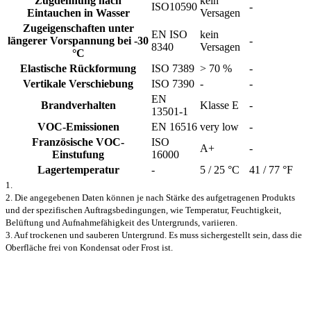
Zugdehnung nach
kein
ISO10590
-
Eintauchen in Wasser
Versagen
Zugeigenschaften unter
EN ISO
kein
längerer Vorspannung bei -30
-
8340
Versagen
°C
Elastische Rückformung
ISO 7389
> 70 %
-
Vertikale Verschiebung
ISO 7390
-
-
EN
Brandverhalten
Klasse E
-
13501-1
VOC-Emissionen
EN 16516
very low
-
Französische VOC-
ISO
A+
-
Einstufung
16000
Lagertemperatur
-
5 / 25 °C
41 / 77 °F
1.
2. Die angegebenen Daten können je nach Stärke des aufgetragenen Produkts
und der spezifischen Auftragsbedingungen, wie Temperatur, Feuchtigkeit,
Belüftung und Aufnahmefähigkeit des Untergrunds, variieren.
3. Auf trockenen und sauberen Untergrund. Es muss sichergestellt sein, dass die
Oberfläche frei von Kondensat oder Frost ist.