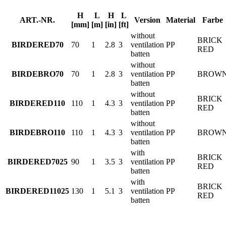
H
L
H
L
ART.-NR.
Version
Material
Farbe
[mm]
[m]
[in]
[ft]
without
BRICK
BIRDERED70
70
1
2.8
3
ventilation
PP
RED
batten
without
BIRDEBRO70
70
1
2.8
3
ventilation
PP
BROW
batten
without
BRICK
BIRDERED110
110
1
4.3
3
ventilation
PP
RED
batten
without
BIRDEBRO110
110
1
4.3
3
ventilation
PP
BROW
batten
with
BRICK
BIRDERED7025
90
1
3.5
3
ventilation
PP
RED
batten
with
BRICK
BIRDERED11025
130
1
5.1
3
ventilation
PP
RED
batten