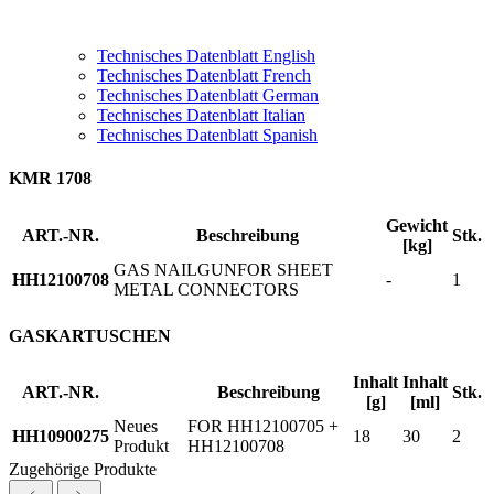
Technisches Datenblatt English
Technisches Datenblatt French
Technisches Datenblatt German
Technisches Datenblatt Italian
Technisches Datenblatt Spanish
KMR 1708
Gewicht
ART.-NR.
Beschreibung
Stk.
[kg]
GAS NAILGUNFOR SHEET
HH12100708
-
1
METAL CONNECTORS
GASKARTUSCHEN
Inhalt
Inhalt
ART.-NR.
Beschreibung
Stk.
[g]
[ml]
Neues
FOR HH12100705 +
HH10900275
18
30
2
Produkt
HH12100708
Zugehörige Produkte