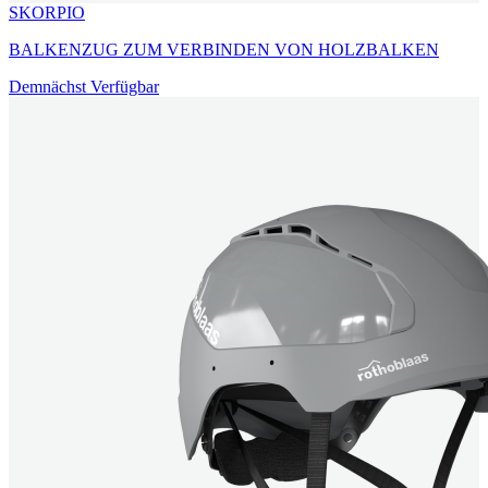
SKORPIO
BALKENZUG ZUM VERBINDEN VON HOLZBALKEN
Demnächst Verfügbar