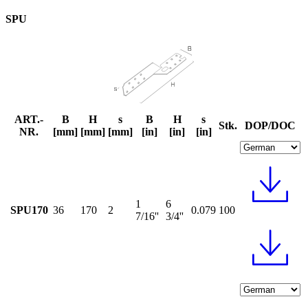
SPU
ART.-
B
H
s
B
H
s
Stk.
DOP/DOC
NR.
[mm]
[mm]
[mm]
[in]
[in]
[in]
1
6
SPU170
36
170
2
0.079
100
7/16''
3/4''