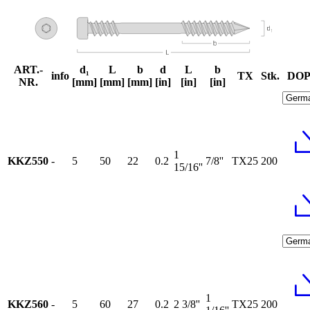
ART.-
d₁
L
b
d
L
b
info
TX
Stk.
DOP
NR.
[mm]
[mm]
[mm]
[in]
[in]
[in]
1
KKZ550
-
5
50
22
0.2
7/8''
TX25
200
15/16''
1
KKZ560
-
5
60
27
0.2
2 3/8''
TX25
200