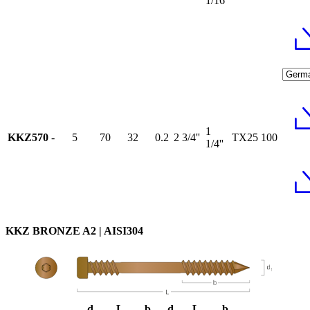
1/16''
1
KKZ570
-
5
70
32
0.2
2 3/4''
TX25
100
1/4''
KKZ BRONZE A2 | AISI304
d₁
L
b
d
L
b