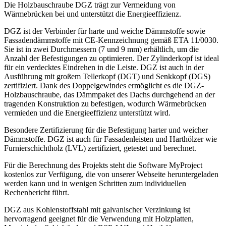
Die Holzbauschraube DGZ trägt zur Vermeidung von
Wärmebrücken bei und unterstützt die Energieeffizienz
.
DGZ
ist der Verbinder für harte und weiche Dämmstoffe sowie
Fassadendämmstoffe mit
CE-Kennzeichnung
gemäß
ETA 11/0030
.
Sie ist in zwei Durchmessern (7 und 9 mm) erhältlich, um die
Anzahl der Befestigungen zu optimieren. Der Zylinderkopf ist ideal
für ein verdecktes Eindrehen in die Leiste.
DGZ
ist auch in der
Ausführung mit großem Tellerkopf (DGT) und Senkkopf (DGS)
zertifiziert. Dank des Doppelgewindes ermöglicht es die
DGZ
-
Holzbauschraube, das Dämmpaket des Dachs durchgehend an der
tragenden Konstruktion zu befestigen, wodurch Wärmebrücken
vermieden und die Energieeffizienz unterstützt wird.
Besondere Zertifizierung für die Befestigung harter und weicher
Dämmstoffe
.
DGZ
ist auch für Fassadenleisten und Harthölzer wie
Furnierschichtholz (
LVL
) zertifiziert, getestet und berechnet.
Für die Berechnung des Projekts steht die Software MyProject
kostenlos zur Verfügung, die von unserer Webseite heruntergeladen
werden kann und in wenigen Schritten zum individuellen
Rechenbericht führt
.
DGZ
aus Kohlenstoffstahl mit galvanischer Verzinkung ist
hervorragend geeignet für die Verwendung mit
Holzplatten
,