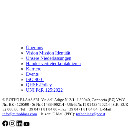
Über uns
Vision Mission Identität
Unsere Niederlassungen
Handelsvertreter kontaktieren
Karriere
Events
ISO 9001
QHSE-Policy
UNI PdR 125:2022
© ROTHO BLAAS SRL Via dell'Adige N. 2/1 | I-39040, Cortaccia (BZ) VWV-
Nr.: BZ - 120599 - St.Nr. 01433490214 - USt-IdNr. IT 01433490214 | StK: EUR
52.000,00. Tel. +39 0471 81 84 00 - Fax +39 0471 81 84 84 | E-Mail
info@rothoblaas.com
– It. zert. E-Mail (PEC):
rothoblaas@pec.it
.