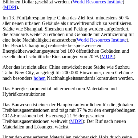
Billionen Dollar
geschätzt werden. ​(
World Resources Institute
)​
(
MDPI
).
Im 13. Fünfjahresplan legte China das Ziel fest, mindestens
50 %
aller neuen urbanen Gebäude
als umweltfreundlich zu zertifizieren.
Städte wie Shanghai, Shenzhen und Peking wurden aufgefordert,
die Standards weiter zu erhöhen und Gebäude mit Zertifizierung für
eine hohe Nachhaltigkeit anzustreben​(
World Resources Institute
).
Der Bezirk Changning realisierte beispielsweise ein
Energieüberwachungssystem bei
160 öffentlichen Gebäuden
und
erzielte durchschnittliche Einsparungen von
20 %
​ (
MDPI
).
Aber das ist nicht alles: China entwickelt neue Städte wie Suzhou
Taihu New City, ausgelegt für
200.000 Einwohner
, deren Gebäude
nach besonders
hohen
Nachhaltigkeitsstandards konstruiert werden.
Das Energiesparpotential mit erneuerbaren Materialien und
Hybridkonstruktionen
Das Bauwesen ist einer der Hauptverantwortlichen für die globalen
Treibhausgasemissionen und trägt mit
37 %
zu den energiebedingten
CO2-Emissionen bei. Es erzeugt
21 %
der gesamten
Treibhausgasemissionen weltweit ​(
MDPI
): Der Ruf nach neuen
Materialien und Lösungen wächst.
Unter den erneuerbaren Materialien zeichnet sich Holz durch seine