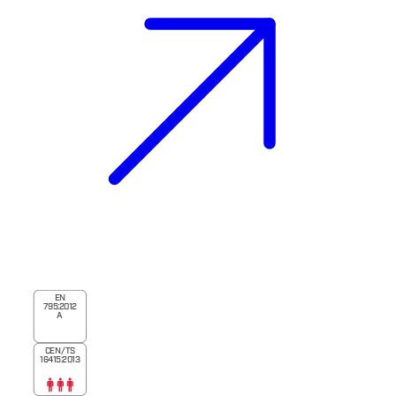
EN
795:2012
A
CEN/TS
16415:2013