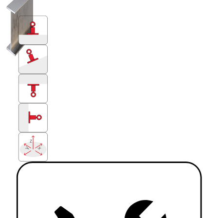
z
x
y