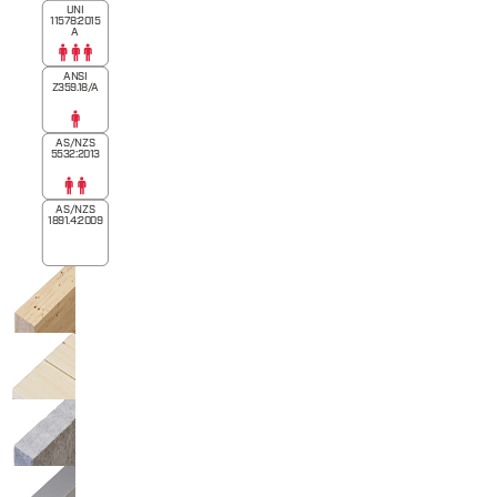
UNI
11578:2015
A
ANSI
Z359.18/A
AS/NZS
5532:2013
AS/NZS
1891.4:2009