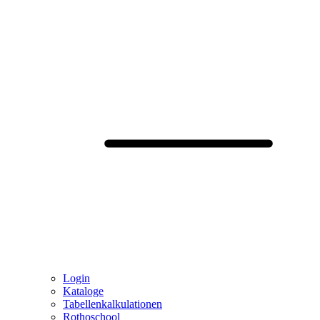
Login
Kataloge
Tabellenkalkulationen
Rothoschool