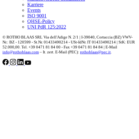
Karriere
Events
ISO 9001
QHSE-Policy
UNI PdR 125:2022
© ROTHO BLAAS SRL Via dell'Adige N. 2/1 | I-39040, Cortaccia (BZ) VWV-
Nr.: BZ - 120599 - St.Nr. 01433490214 - USt-IdNr. IT 01433490214 | StK: EUR
52.000,00. Tel. +39 0471 81 84 00 - Fax +39 0471 81 84 84 | E-Mail
info@rothoblaas.com
– It. zert. E-Mail (PEC):
rothoblaas@pec.it
.