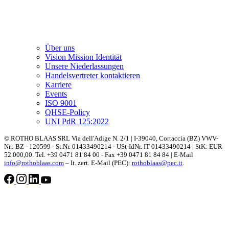
Über uns
Vision Mission Identität
Unsere Niederlassungen
Handelsvertreter kontaktieren
Karriere
Events
ISO 9001
QHSE-Policy
UNI PdR 125:2022
© ROTHO BLAAS SRL Via dell'Adige N. 2/1 | I-39040, Cortaccia (BZ) VWV-
Nr.: BZ - 120599 - St.Nr. 01433490214 - USt-IdNr. IT 01433490214 | StK: EUR
52.000,00. Tel. +39 0471 81 84 00 - Fax +39 0471 81 84 84 | E-Mail
info@rothoblaas.com
– It. zert. E-Mail (PEC):
rothoblaas@pec.it
.