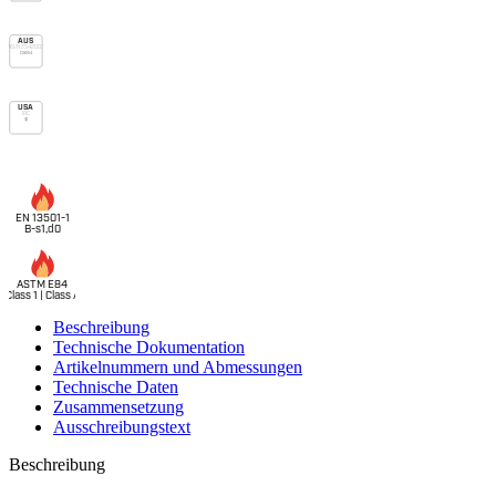
AUS
AS/NZS 4200.1
Class 4
USA
IRC
vp
EN 13501-1
B-s1,d0
ASTM E84
Class 1 | Class A
Beschreibung
Technische Dokumentation
Artikelnummern und Abmessungen
Technische Daten
Zusammensetzung
Ausschreibungstext
Beschreibung