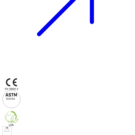
EN 13859-2
A
S
TM
TESTED
L
C
A
L
C
A
FR
DTU 31.2
E450 J0 C3