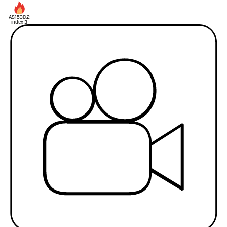
AS1530.2
index 3