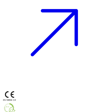
EN 13859-1/2
L
C
A