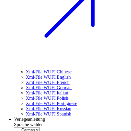
Xml-File WUFI Chinese
Xml-File WUFI English
Xml-File WUFI French
Xml-File WUFI German
Xml-File WUFI Italian
Xml-File WUFI Polish
Xml-File WUFI Portuguese
Xml-File WUFI Russian
Xml-File WUFI Spanish
Verlegeanleitung
Sprache wählen