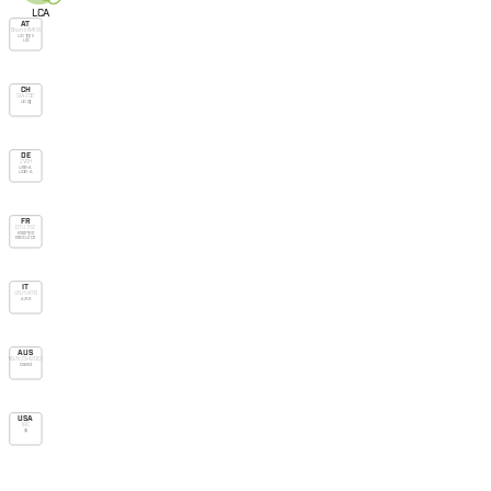
L
C
A
AT
Önorm B4119
UD Typ II
US
CH
SIA 232
UD (g)
DE
ZVDH
USB-A
UDB-A
FR
DTU 31.2
E1 Sd1 TR2
E600 Jf C2
IT
UNI 11470
A/R3
AUS
AS/NZS 4200.1
Class 3
USA
IRC
vp