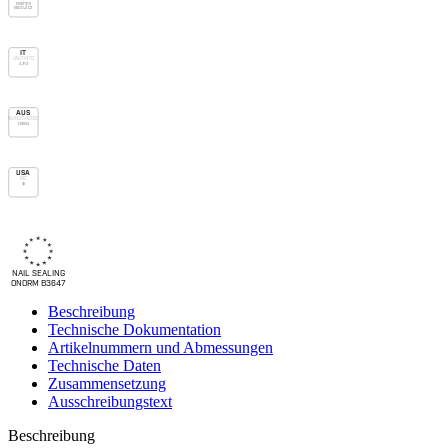
E1 Sd1 TR2
E600 Jf C2
IT
UNI 11470
A/R3
AUS
AS/NZS 4200.1
Class 4
USA
IRC
vp
NAIL SEALING
ONORM B3647
Beschreibung
Technische Dokumentation
Artikelnummern und Abmessungen
Technische Daten
Zusammensetzung
Ausschreibungstext
Beschreibung