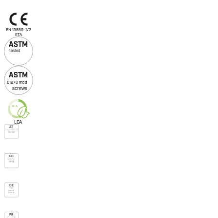
EN 13859-1/2
ETA
A
S
TM
tested
A
S
TM
D1970 mod
screws
L
C
A
L
C
A
AT
Önorm B4119
UD Typ I
CH
SIA 232
UD (g)
DE
ZVDH
USB-A
UDB-A
FR
DTU 31.2