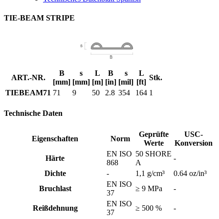
TIE-BEAM STRIPE
B
s
L
B
s
L
ART.-NR.
Stk.
[mm]
[mm]
[m]
[in]
[mil]
[ft]
TIEBEAM71
71
9
50
2.8
354
164
1
Technische Daten
Geprüfte
USC-
Eigenschaften
Norm
Werte
Konversion
EN ISO
50 SHORE
Härte
-
868
A
Dichte
-
1,1 g/cm³
0.64 oz/in³
EN ISO
Bruchlast
≥ 9 MPa
-
37
EN ISO
Reißdehnung
≥ 500 %
-
37