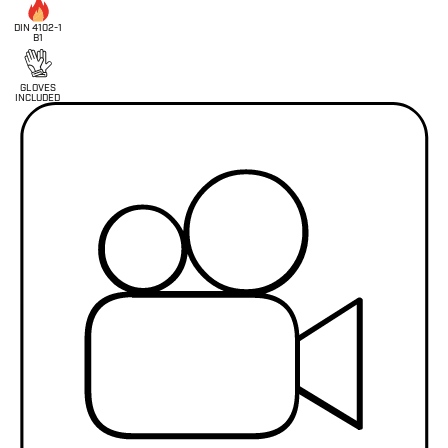
DIN 4102-1
B1
G
L
O
V
E
S
INC
L
UDED