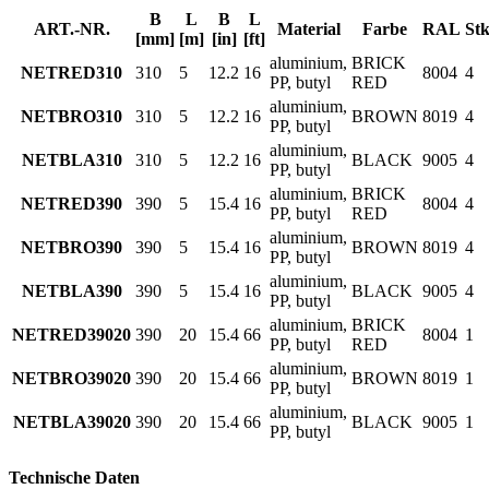
B
L
B
L
ART.-NR.
Material
Farbe
RAL
Stk
[mm]
[m]
[in]
[ft]
aluminium,
BRICK
NETRED310
310
5
12.2
16
8004
4
PP, butyl
RED
aluminium,
NETBRO310
310
5
12.2
16
BROWN
8019
4
PP, butyl
aluminium,
NETBLA310
310
5
12.2
16
BLACK
9005
4
PP, butyl
aluminium,
BRICK
NETRED390
390
5
15.4
16
8004
4
PP, butyl
RED
aluminium,
NETBRO390
390
5
15.4
16
BROWN
8019
4
PP, butyl
aluminium,
NETBLA390
390
5
15.4
16
BLACK
9005
4
PP, butyl
aluminium,
BRICK
NETRED39020
390
20
15.4
66
8004
1
PP, butyl
RED
aluminium,
NETBRO39020
390
20
15.4
66
BROWN
8019
1
PP, butyl
aluminium,
NETBLA39020
390
20
15.4
66
BLACK
9005
1
PP, butyl
Technische Daten