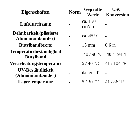
Geprüfte
USC-
Eigenschaften
Norm
Werte
Konversion
ca. 150
Luftdurchgang
-
-
cm²/m
Dehnbarkeit (plissierte
-
ca. 45 %
-
Aluminiumbänder)
Butylbandbreite
-
15 mm
0.6 in
Temperaturbeständigkeit
-
-40 / 90 °C
-40 / 194 °F
Butylband
Verarbeitungstemperatur
-
5 / 40 °C
41 / 104 °F
UV-Beständigkeit
-
dauerhaft
-
(Aluminiumbänder)
Lagertemperatur
-
5 / 30 °C
41 / 86 °F