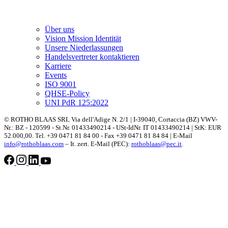
Über uns
Vision Mission Identität
Unsere Niederlassungen
Handelsvertreter kontaktieren
Karriere
Events
ISO 9001
QHSE-Policy
UNI PdR 125:2022
© ROTHO BLAAS SRL Via dell'Adige N. 2/1 | I-39040, Cortaccia (BZ) VWV-
Nr.: BZ - 120599 - St.Nr. 01433490214 - USt-IdNr. IT 01433490214 | StK: EUR
52.000,00. Tel. +39 0471 81 84 00 - Fax +39 0471 81 84 84 | E-Mail
info@rothoblaas.com
– It. zert. E-Mail (PEC):
rothoblaas@pec.it
.