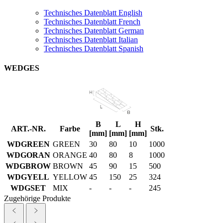
Technisches Datenblatt English
Technisches Datenblatt French
Technisches Datenblatt German
Technisches Datenblatt Italian
Technisches Datenblatt Spanish
WEDGES
B
L
H
ART.-NR.
Farbe
Stk.
[mm]
[mm]
[mm]
WDGREEN
GREEN
30
80
10
1000
WDGORAN
ORANGE
40
80
8
1000
WDGBROW
BROWN
45
90
15
500
WDGYELL
YELLOW
45
150
25
324
WDGSET
MIX
-
-
-
245
Zugehörige Produkte