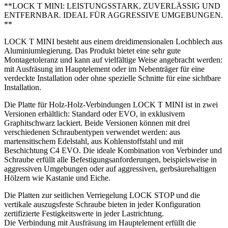
**LOCK T MINI: LEISTUNGSSTARK, ZUVERLÄSSIG UND
ENTFERNBAR. IDEAL FÜR AGGRESSIVE UMGEBUNGEN.
**
LOCK T MINI
besteht aus einem
dreidimensionalen Lochblech aus
Aluminiumlegierung
. Das Produkt bietet eine sehr gute
Montagetoleranz und kann auf vielfältige Weise angebracht werden:
mit Ausfräsung im Hauptelement oder im Nebenträger für eine
verdeckte Installation oder ohne spezielle Schnitte für eine sichtbare
Installation.
Die Platte für Holz-Holz-Verbindungen LOCK T MINI ist in zwei
Versionen erhältlich: Standard oder
EVO
, in exklusivem
Graphitschwarz lackiert. Beide Versionen können mit drei
verschiedenen Schraubentypen verwendet werden: aus
martensitischem Edelstahl, aus Kohlenstoffstahl und mit
Beschichtung C4 EVO. Die ideale Kombination von Verbinder und
Schraube erfüllt alle Befestigungsanforderungen, beispielsweise in
aggressiven Umgebungen oder auf aggressiven, gerbsäurehaltigen
Hölzern wie Kastanie und Eiche.
Die
Platten
zur seitlichen
Verriegelung
LOCK STOP
und die
vertikale auszugsfeste Schraube
bieten in jeder Konfiguration
zertifizierte Festigkeitswerte in jeder Lastrichtung
.
Die Verbindung mit Ausfräsung im Hauptelement erfüllt die