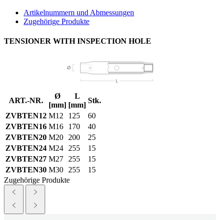
Artikelnummern und Abmessungen
Zugehörige Produkte
TENSIONER WITH INSPECTION HOLE
Ø
L
ART.-NR.
Stk.
[mm]
[mm]
ZVBTEN12
M12
125
60
ZVBTEN16
M16
170
40
ZVBTEN20
M20
200
25
ZVBTEN24
M24
255
15
ZVBTEN27
M27
255
15
ZVBTEN30
M30
255
15
Zugehörige Produkte