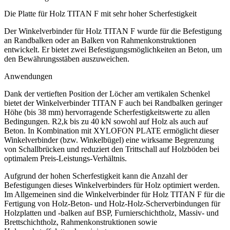
Die Platte für Holz TITAN F mit sehr hoher Scherfestigkeit
Der
Winkelverbinder für Holz
TITAN F wurde für die Befestigung
an Randbalken oder an Balken von Rahmenkonstruktionen
entwickelt. Er bietet zwei Befestigungsmöglichkeiten an Beton, um
den Bewährungsstäben auszuweichen.
Anwendungen
Dank der vertieften Position der Löcher am vertikalen Schenkel
bietet der
Winkelverbinder
TITAN F auch bei Randbalken geringer
Höhe (bis 38 mm) hervorragende Scherfestigkeitswerte zu allen
Bedingungen. R2,k bis zu 40 kN sowohl auf Holz als auch auf
Beton. In Kombination mit XYLOFON PLATE ermöglicht dieser
Winkelverbinder
(bzw.
Winkelbügel
) eine wirksame Begrenzung
von Schallbrücken und reduziert den Trittschall auf Holzböden bei
optimalem Preis-Leistungs-Verhältnis.
Aufgrund der hohen Scherfestigkeit kann die Anzahl der
Befestigungen dieses
Winkelverbinders für Holz
optimiert werden.
Im Allgemeinen sind die
Winkelverbinder für Holz
TITAN F für die
Fertigung von Holz-Beton- und Holz-Holz-Scherverbindungen für
Holzplatten und -balken auf BSP, Furnierschichtholz, Massiv- und
Brettschichtholz, Rahmenkonstruktionen sowie