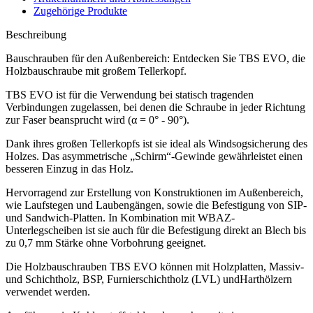
Zugehörige Produkte
Beschreibung
Bauschrauben für den Außenbereich: Entdecken Sie TBS EVO, die
Holzbauschraube mit großem Tellerkopf
.
TBS EVO
ist für die Verwendung bei statisch tragenden
Verbindungen zugelassen, bei denen die Schraube in jeder Richtung
zur Faser beansprucht wird (α = 0° - 90°).
Dank ihres großen Tellerkopfs ist sie ideal als Windsogsicherung des
Holzes. Das asymmetrische
„Schirm“
-Gewinde gewährleistet einen
besseren Einzug in das Holz.
Hervorragend zur Erstellung von Konstruktionen im Außenbereich,
wie Laufstegen und Laubengängen, sowie die Befestigung von SIP-
und Sandwich-Platten.
In Kombination mit WBAZ-
Unterlegscheiben
ist sie auch für die Befestigung direkt an Blech bis
zu 0,7 mm Stärke ohne Vorbohrung geeignet.
Die
Holzbauschrauben
TBS EVO
können mit
Holzplatten
,
Massiv
-
und
Schichtholz
,
BSP
, Furnierschichtholz (
LVL
) und
Harthölzern
verwendet werden.