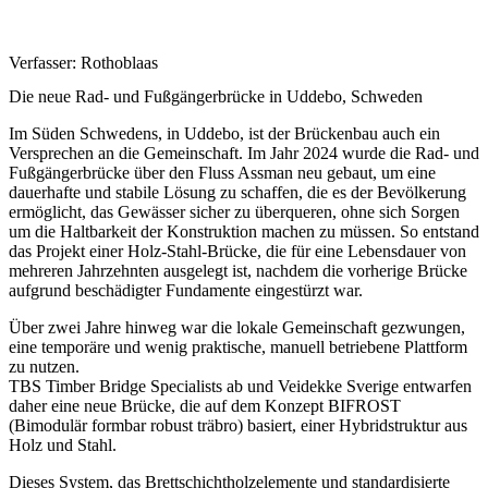
Verfasser:
Rothoblaas
Die neue Rad- und Fußgängerbrücke in Uddebo, Schweden
Im Süden
Schwedens, in Uddebo, ist der Brückenbau auch ein
Versprechen an die Gemeinschaft.
Im Jahr 2024 wurde
die Rad- und
Fußgängerbrücke über den Fluss Assman
neu gebaut, um eine
dauerhafte und stabile Lösung zu schaffen, die es der Bevölkerung
ermöglicht, das Gewässer sicher zu überqueren, ohne sich Sorgen
um die Haltbarkeit der Konstruktion machen zu müssen. So entstand
das
Projekt einer Holz-Stahl-Brücke
, die für eine Lebensdauer von
mehreren Jahrzehnten ausgelegt ist, nachdem die vorherige Brücke
aufgrund beschädigter Fundamente eingestürzt war.
Über zwei Jahre hinweg war die lokale Gemeinschaft gezwungen,
eine temporäre und wenig praktische, manuell betriebene Plattform
zu nutzen.
TBS Timber Bridge Specialists ab und Veidekke Sverige entwarfen
daher eine neue Brücke, die auf dem Konzept
BIFROST
(Bimodulär formbar robust träbro)
basiert, einer Hybridstruktur aus
Holz und Stahl.
Dieses System, das B
rettschichtholzelemente und standardisierte