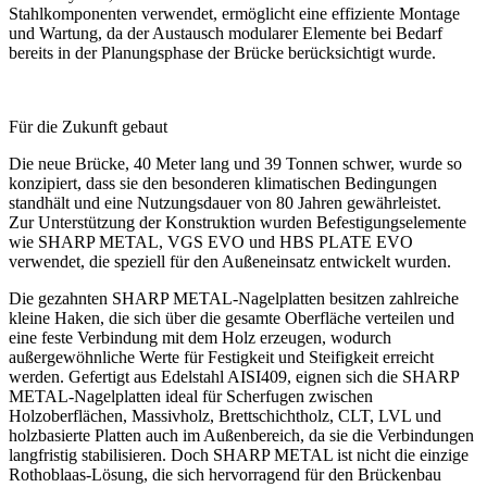
Stahlkomponenten
verwendet, ermöglicht eine effiziente Montage
und Wartung, da der
Austausch modularer Elemente bei Bedarf
bereits in der Planungsphase der Brücke berücksichtigt wurde.
Für die Zukunft gebaut
Die neue Brücke,
40 Meter lang und 39 Tonnen schwer
, wurde so
konzipiert, dass sie den besonderen klimatischen Bedingungen
standhält und eine
Nutzungsdauer von 80 Jahren
gewährleistet.
Zur Unterstützung der Konstruktion wurden Befestigungselemente
wie
SHARP METAL
,
VGS EVO
und
HBS PLATE EVO
verwendet, die speziell für den Außeneinsatz entwickelt wurden.
Die gezahnten
SHARP METAL
-Nagelplatten besitzen zahlreiche
kleine Haken, die sich über die gesamte Oberfläche verteilen und
eine feste Verbindung mit dem Holz erzeugen, wodurch
außergewöhnliche Werte für Festigkeit und Steifigkeit erreicht
werden. Gefertigt aus
Edelstahl AISI409, eignen sich die SHARP
METAL-Nagelplatten ideal für
Scherfugen zwischen
Holzoberflächen, Massivholz, Brettschichtholz, CLT, LVL und
holzbasierte Platten auch im Außenbereich, da sie die Verbindungen
langfristig stabilisieren. Doch SHARP METAL ist nicht die einzige
Rothoblaas-Lösung,
die sich hervorragend für den Brückenbau