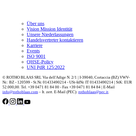
Über uns
Vision Mission Identität
Unsere Niederlassungen
Handelsvertreter kontaktieren
Karriere
Events
ISO 9001
QHSE-Policy
UNI PdR 125:2022
© ROTHO BLAAS SRL Via dell'Adige N. 2/1 | I-39040, Cortaccia (BZ) VWV-
Nr.: BZ - 120599 - St.Nr. 01433490214 - USt-IdNr. IT 01433490214 | StK: EUR
52.000,00. Tel. +39 0471 81 84 00 - Fax +39 0471 81 84 84 | E-Mail
info@rothoblaas.com
– It. zert. E-Mail (PEC):
rothoblaas@pec.it
.