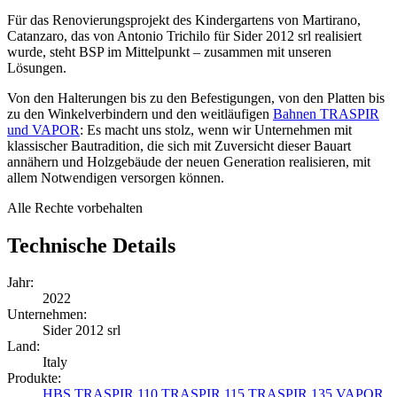
Für das Renovierungsprojekt des Kindergartens von Martirano,
Catanzaro, das von Antonio Trichilo für Sider 2012 srl realisiert
wurde, steht BSP im Mittelpunkt – zusammen mit unseren
Lösungen.
Von den Halterungen bis zu den Befestigungen, von den Platten bis
zu den Winkelverbindern und den weitläufigen
Bahnen
TRASPIR
und
VAPOR
: Es macht uns stolz, wenn wir Unternehmen mit
klassischer Bautradition, die sich mit Zuversicht dieser Bauart
annähern und Holzgebäude der neuen Generation realisieren,
mit
allem Notwendigen versorgen
können.
Alle Rechte vorbehalten
Technische Details
Jahr:
2022
Unternehmen:
Sider 2012 srl
Land:
Italy
Produkte:
HBS
TRASPIR 110
TRASPIR 115
TRASPIR 135
VAPOR