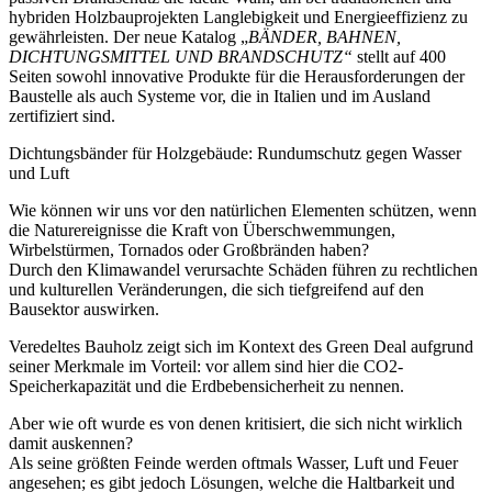
hybriden Holzbauprojekten Langlebigkeit und Energieeffizienz zu
gewährleisten. Der neue Katalog „
BÄNDER
,
BAHNEN,
DICHTUNGSMITTEL UND BRANDSCHUTZ
“
stellt auf 400
Seiten sowohl innovative Produkte für die Herausforderungen der
Baustelle als auch Systeme vor, die in Italien und im Ausland
zertifiziert sind.
Dichtungsbänder für Holzgebäude: Rundumschutz gegen Wasser
und Luft
Wie können wir uns vor den
natürlichen Elementen
schützen, wenn
die Naturereignisse die Kraft von Überschwemmungen,
Wirbelstürmen, Tornados oder Großbränden haben?
Durch den Klimawandel verursachte Schäden führen zu rechtlichen
und kulturellen Veränderungen, die sich tiefgreifend auf den
Bausektor
auswirken.
Veredeltes Bauholz
zeigt sich im Kontext des Green Deal aufgrund
seiner Merkmale im Vorteil: vor allem sind hier die CO2-
Speicherkapazität und die Erdbebensicherheit zu nennen.
Aber wie oft wurde es von denen kritisiert, die sich nicht wirklich
damit auskennen?
Als seine größten Feinde werden oftmals Wasser, Luft und Feuer
angesehen; es gibt jedoch Lösungen, welche die Haltbarkeit und