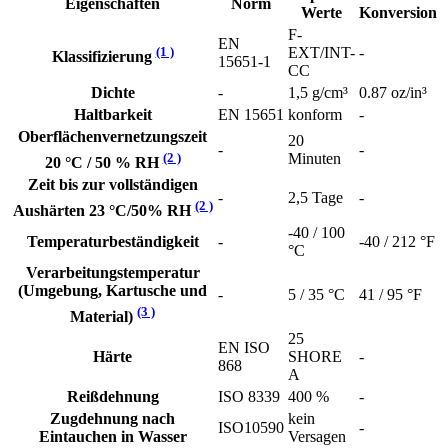
Eigenschaften
Norm
Werte
Konversion
F-
EN
(1 )
EXT/INT-
-
Klassifizierung
15651-1
CC
Dichte
-
1,5 g/cm³
0.87 oz/in³
Haltbarkeit
EN 15651
konform
-
Oberflächenvernetzungszeit
20
-
-
(2 )
Minuten
20 °C / 50 % RH
Zeit bis zur vollständigen
-
2,5 Tage
-
(2 )
Aushärten 23 °C/50% RH
-40 / 100
Temperaturbeständigkeit
-
-40 / 212 °F
°C
Verarbeitungstemperatur
(Umgebung, Kartusche und
-
5 / 35 °C
41 / 95 °F
(3 )
Material)
25
EN ISO
Härte
SHORE
-
868
A
Reißdehnung
ISO 8339
400 %
-
Zugdehnung nach
kein
ISO10590
-
Eintauchen in Wasser
Versagen