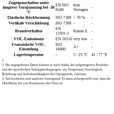
Zugeigenschaften unter
EN ISO
kein
längerer Vorspannung bei -30
-
8340
Versagen
°C
Elastische Rückformung
ISO 7389
> 70 %
-
Vertikale Verschiebung
ISO 7390
-
-
EN
Brandverhalten
Klasse E
-
13501-1
VOC-Emissionen
EN 16516
very low
-
Französische VOC-
ISO
A+
-
Einstufung
16000
Lagertemperatur
-
5 / 25 °C
41 / 77 °F
1.
2. Die angegebenen Daten können je nach Stärke des aufgetragenen Produkts
und der spezifischen Auftragsbedingungen, wie Temperatur, Feuchtigkeit,
Belüftung und Aufnahmefähigkeit des Untergrunds, variieren.
3. Auf trockenen und sauberen Untergrund. Es muss sichergestellt sein, dass die
Oberfläche frei von Kondensat oder Frost ist.