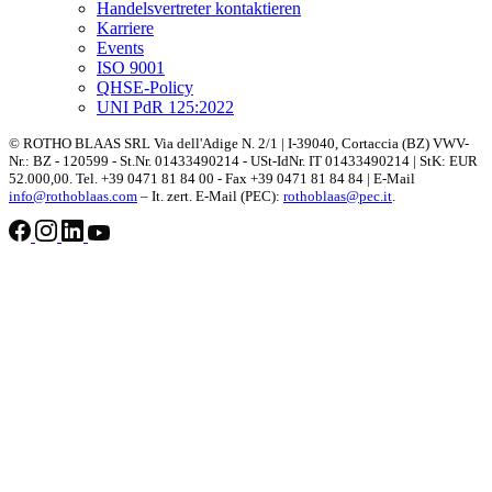
Handelsvertreter kontaktieren
Karriere
Events
ISO 9001
QHSE-Policy
UNI PdR 125:2022
© ROTHO BLAAS SRL Via dell'Adige N. 2/1 | I-39040, Cortaccia (BZ) VWV-
Nr.: BZ - 120599 - St.Nr. 01433490214 - USt-IdNr. IT 01433490214 | StK: EUR
52.000,00. Tel. +39 0471 81 84 00 - Fax +39 0471 81 84 84 | E-Mail
info@rothoblaas.com
– It. zert. E-Mail (PEC):
rothoblaas@pec.it
.